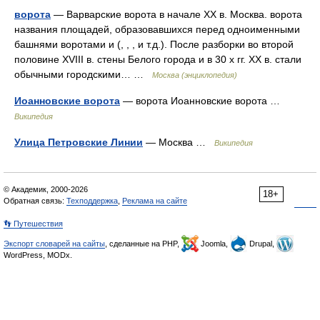
ворота
— Варварские ворота в начале XX в. Москва. ворота
названия площадей, образовавшихся перед одноименными
башнями воротами и (, , , и т.д.). После разборки во второй
половине XVIII в. стены Белого города и в 30 х гг. XX в. стали
обычными городскими… …
Москва (энциклопедия)
Иоанновские ворота
— ворота Иоанновские ворота …
Википедия
Улица Петровские Линии
— Москва …
Википедия
© Академик, 2000-2026
18+
Обратная связь:
Техподдержка
,
Реклама на сайте
👣 Путешествия
Экспорт словарей на сайты
, сделанные на PHP,
Joomla,
Drupal,
WordPress, MODx.