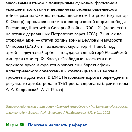
массивным аттиком с полукруглым лучковым фронтоном,
украшены волютами и деревянным резным барельефом
«Низвержение Симона-волхва апостолом Петром» (скульптор
К. Оснер), прославляющим в аллегорической форме победы
России над Швецией в Северной войне 1700—21 (перенесён
на аттик с деревянных Петровских ворот 1708). В нишах по
сторонам арки — статуи богинь войны Беллоны и мудрости
Минервы (1720-е гг., возможно, скульптор Н. Пино), над
аркой — двуглавый орёл — государственный герб Российской
империи (мастер Ф. Вассу). Свободные плоскости стен
верхнего яруса и фронтона заполнены барельефами
аллегорического содержания и композициями из эмблем,
трофеев и доспехов. В 1941 Петровские ворота повреждены в
результате артобстрела, в 1951 реставрированы (архитекторы
А. А. Кедринский, А. Л. Ротач).
Энциклопедический справочник «Санкт-Петербург». - М.: Большая Российская
энциклопедия
.
Белова Л.Н., Булдаков Г.Н., Дегтярев А.Я. и др.
.
1992
.
Игры ⚽
Поможем написать реферат